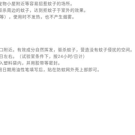
宠物小屋附近等容易招惹蚊子的场所。
驱杀周边的蚊子，达到拒蚊子于室外的效果。
电等），使用时不发热，也不产生烟雾。
。
入口附近。有效成分自然挥发，驱杀蚊子，营造没有蚊子侵扰的空间。
20日左右。（试验室条件下，按24小时/日计）
放入塑料袋内，并用胶带等密封。
用日期用油性笔填写后，贴在防蚊网外壳上部即可。