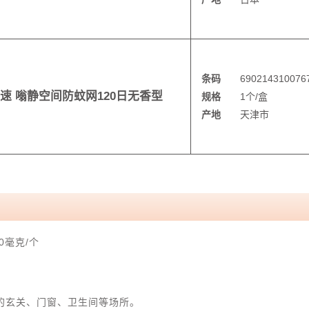
条码
690214310076
速 嗡静空间防蚊网120日无香型
规格
1个/盒
产地
天津市
0毫克/个
的玄关、门窗、卫生间等场所。