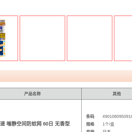
产品名称
其他
条码
490108095091
速 嗡静空间防蚊网 60日 无香型
规格
1个/盒
产地
日本