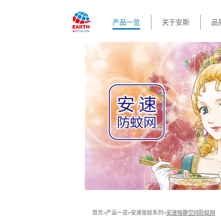
产品一览
关于安斯
品
首页
>
产品一览
>
安速驱蚊系列
>
安速嗡静空间防蚊网